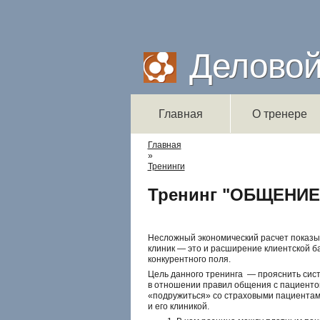
Делово
Главная
О тренере
Вы здесь
Главная
»
Тренинги
Тренинг "ОБЩЕНИ
Несложный экономический расчет показы
клиник — это и расширение клиентской ба
конкурентного поля.
Цель данного тренинга — прояснить сис
в отношении правил общения с пациентом
«подружиться» со страховыми пациентам
и его клиникой.