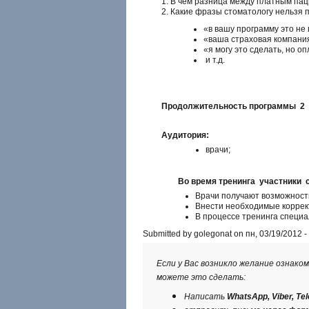
В чем разница между платным пац
Какие фразы стоматологу нельзя 
«в вашу программу это не
«ваша страховая компания
«я могу это сделать, но о
и т.д.
Продолжительность программы 2
Аудитория:
врачи;
Во время тренинга участники 
Врачи получают возможность
Внести необходимые коррек
В процессе тренинга специ
Submitted by golegonat on пн, 03/19/2012 -
Если у Вас возникло желание ознако
можете это сделать:
Написать
WhatsApp, Viber, T