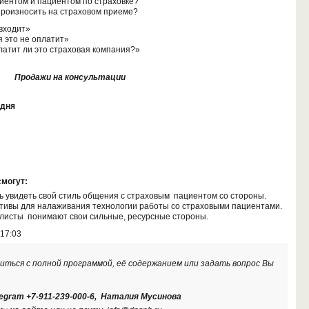
иентом и пациентом по страховке?
произносить на страховом приеме?
 входит»
 это не оплатит»
платит ли это страховая компания?»
Продажи на консультации
 дня
смогут:
 увидеть свой стиль общения с страховым пациентом со стороны.
тивы для налаживания технологии работы со страховыми пациентами.
алисты понимают свои сильные, ресурсные стороны.
 17:03
миться с полной программой, её содержанием или задать вопрос Вы
elegram +7-911-239-000-6, Наталия Мусинова