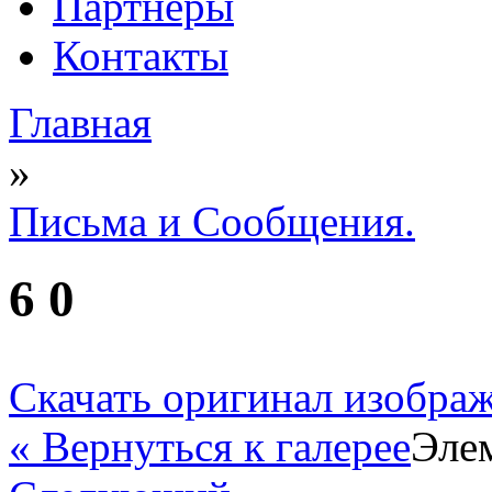
Партнеры
Контакты
Главная
Вы здесь
»
Письма и Сообщения.
6 0
Скачать оригинал изобра
« Вернуться к галерее
Элем