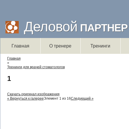
Деловой
ПАРТНЕР
Главная
О тренере
Тренинги
Вы здесь
Главная
»
Тренинги для врачей стоматологов
1
Скачать оригинал изображения
« Вернуться к галерее
Элемент 1 из 16
Следующий »